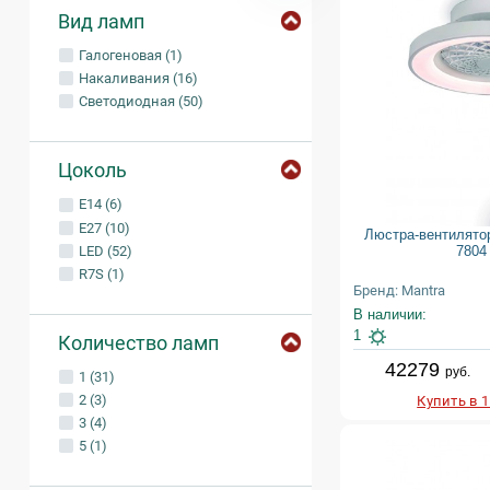
Вид ламп
Галогеновая (1)
Накаливания (16)
Светодиодная (50)
Цоколь
E14 (6)
E27 (10)
Люстра-вентилятор
LED (52)
7804
R7S (1)
Бренд: Mantra
В наличии:
1
Количество ламп
42279
руб.
1 (31)
2 (3)
Купить в 
3 (4)
5 (1)