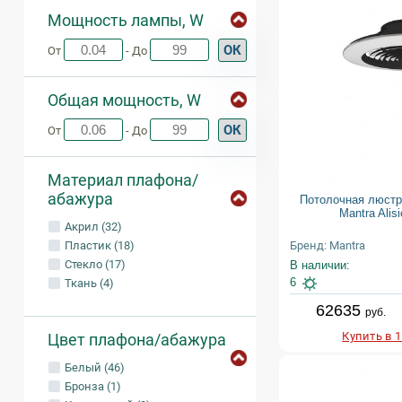
Мощность лампы, W
ОК
От
- До
Общая мощность, W
ОК
От
- До
Материал плафона/
абажура
Потолочная люстр
Mantra Alis
Акрил (32)
Пластик (18)
Бренд: Mantra
Стекло (17)
В наличии:
6
Ткань (4)
62635
руб.
Купить в 
Цвет плафона/абажура
Белый (46)
Бронза (1)