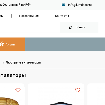
нок бесплатный по РФ)
info@lumdecor.ru
ам
Поставщикам
Контакты
Найти
Акции
ы
→
Люстры-вентиляторы
нтиляторы