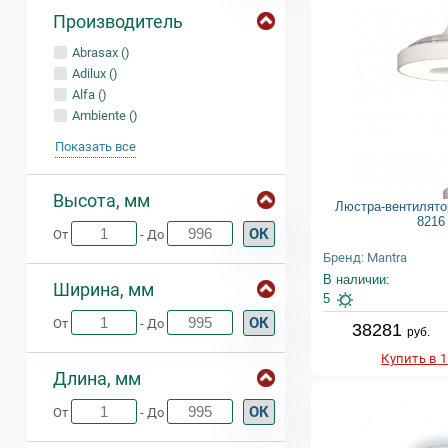
Производитель
Abrasax ()
Adilux ()
Alfa ()
Ambiente ()
Показать все
Высота, мм
Люстра-вентилято
8216
ОК
От
- До
Бренд: Mantra
В наличии:
Ширина, мм
5
ОК
От
- До
38281
руб.
Купить в 
Длина, мм
ОК
От
- До