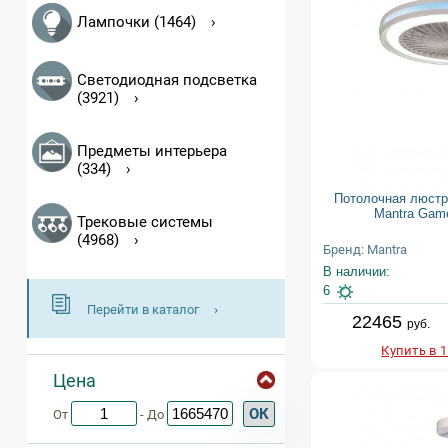
Лампочки (1464)
Светодиодная подсветка
(3921)
Предметы интерьера
(334)
Потолочная люстр
Mantra Gam
Трековые системы
(4968)
Бренд: Mantra
В наличии:
6
Перейти в каталог
22465
руб.
Купить в 
Цена
ОК
От
- До