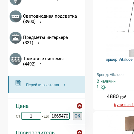
Светодиодная подсветка
(3900)
Предметы интерьера
(331)
Трековые системы
Торшер Vitaluce
(4492)
Бренд: Vitaluce
В наличии:
Перейти в каталог
1
4880
руб.
Купить в 
Цена
ОК
От
- До
Производитель