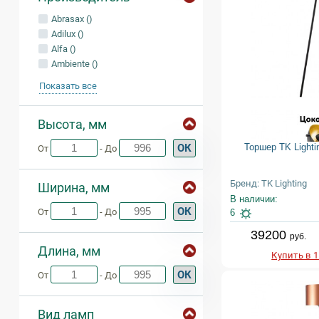
Abrasax ()
Adilux ()
Alfa ()
Ambiente ()
Показать все
Высота, мм
Торшер TK Lighti
ОК
От
- До
Бренд: TK Lighting
Ширина, мм
В наличии:
ОК
От
- До
6
39200
руб.
Длина, мм
Купить в 
ОК
От
- До
Вид ламп