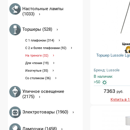
Настольные лампы
(1033)
Торшеры (528)
С 1 плафоном (314)
С 2 и более плафонами (92)
Торшер Lussole L
На треноге (32)
Для чтения (19)
Бренд: Lussole
Изогнутые (35)
В наличии:
Со столиком (36)
>50
7363
Уличное освещение
руб.
(2175)
Купить в 
Электротовары (1960)
Лампочки (1458)