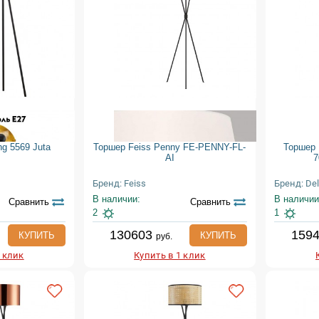
ng 5569 Juta
Торшер Feiss Penny FE-PENNY-FL-
Торшер D
AI
7
Бренд: Feiss
Бренд: Del
В наличии:
В наличии
Сравнить
Сравнить
2
1
130603
159
КУПИТЬ
КУПИТЬ
руб.
1 клик
Купить в 1 клик