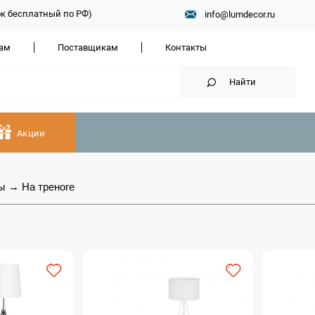
нок бесплатный по РФ)
info@lumdecor.ru
ам
Поставщикам
Контакты
Найти
Акции
ы
→
На треноге