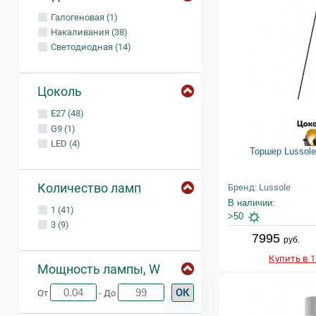
Галогеновая (1)
Накаливания (38)
Светодиодная (14)
Цоколь
E27 (48)
G9 (1)
LED (4)
Торшер Lussol
Количество ламп
Бренд: Lussole
В наличии:
1 (41)
>50
3 (9)
7995
руб.
Купить в 
Мощность лампы, W
ОК
От
- До