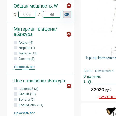
Общая мощность, W
ОК
От
- До
Материал плафона/
абажура
Акрил (4)
Дерево (1)
Металл (13)
Торшер Nowodvorski
Стекло (3)
Показать все
Бренд: Nowodvorski
В наличии:
Цвет плафона/абажура
1
Бежевый (3)
33020
руб.
Белый (17)
Купить в 
Золото (2)
Коричневый (1)
Показать все